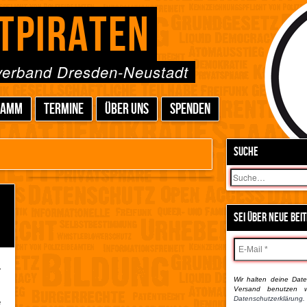
TPIRATEN
sverband Dresden-Neustadt
RAMM
TERMINE
ÜBER UNS
SPENDEN
SUCHE
Suchen
SEI ÜBER NEUE BEI
r
Wir halten deine Daten
s
Versand benutzen w
e
Datenschutzerklärung.