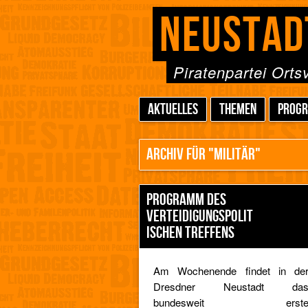
NEUSTAD
Piratenpartei Ort
AKTUELLES
THEMEN
PROG
ARCHIV FÜR "MILITÄR"
PROGRAMM DES
VERTEIDIGUNGSPOLIT
ISCHEN TREFFENS
Am Wochenende findet in de
Dresdner Neustadt da
bundesweit erst