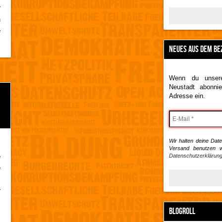
r
h
e
NEUES AUS DEM BE
Wenn du unsere
Neustadt abonnie
Adresse ein.
Wir halten deine Daten
:
Versand benutzen w
e
Datenschutzerklärung
e
.
r
s
BLOGROLL
,