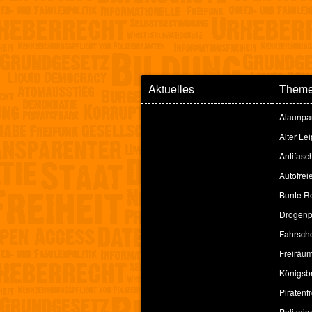
Aktuelles
Them
Alaunpa
Alter Le
Antifasc
Autofrei
Bunte Re
Drogenpo
Fahrsche
Freiräu
Königsbr
Piratenfr
Polizeig