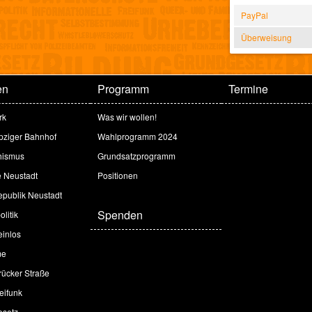
PayPal
Überweisung
en
Programm
Termine
rk
Was wir wollen!
ipziger Bahnhof
Wahlprogramm 2024
hismus
Grundsatzprogramm
e Neustadt
Positionen
publik Neustadt
Spenden
litik
inlos
me
ücker Straße
eifunk
esetz