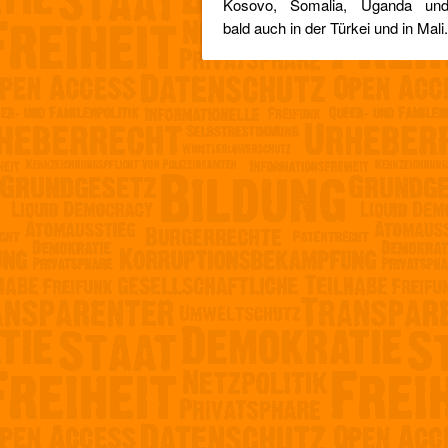
Kosovo, Somalia, Uganda un
bald auch in der Türkei und in Mali.