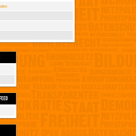
sden
S
FEED