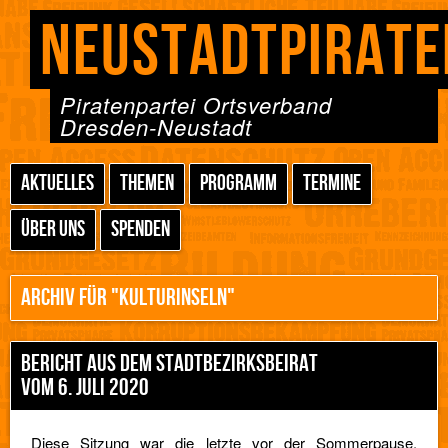
NEUSTADTPIRATE
Piratenpartei Ortsverband
Dresden-Neustadt
AKTUELLES
THEMEN
PROGRAMM
TERMINE
ÜBER UNS
SPENDEN
ARCHIV FÜR "KULTURINSELN"
BERICHT AUS DEM STADTBEZIRKSBEIRAT
VOM 6. JULI 2020
Diese Sitzung war die letzte vor der Sommerpause.