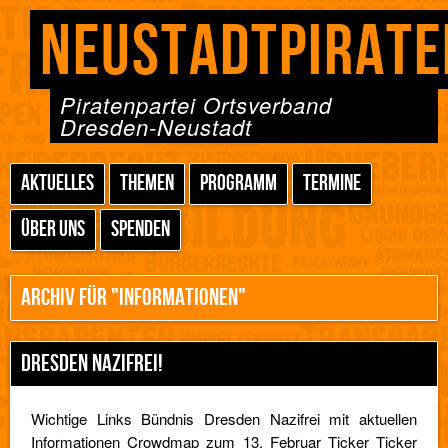
NEUSTADTPIRATE
Piratenpartei Ortsverband
Dresden-Neustadt
AKTUELLES
THEMEN
PROGRAMM
TERMINE
ÜBER UNS
SPENDEN
ARCHIV FÜR "INFORMATIONEN"
DRESDEN NAZIFREI!
Wichtige Links Bündnis Dresden Nazifrei mit aktuellen
Informationen Crowdmap zum 13. Februar Ticker Ticker