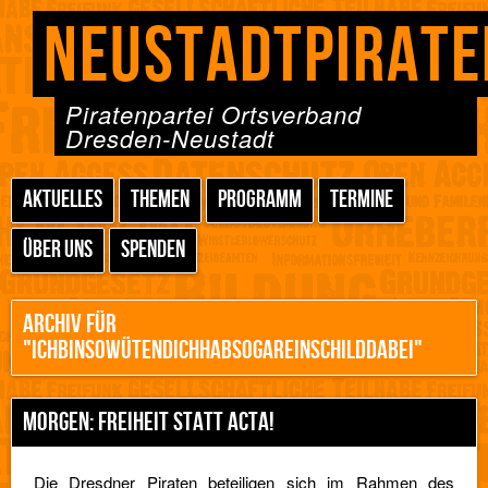
NEUSTADTPIRATE
Piratenpartei Ortsverband
Dresden-Neustadt
AKTUELLES
THEMEN
PROGRAMM
TERMINE
ÜBER UNS
SPENDEN
ARCHIV FÜR
"ICHBINSOWÜTENDICHHABSOGAREINSCHILDDABEI"
MORGEN: FREIHEIT STATT ACTA!
Die Dresdner Piraten beteiligen sich im Rahmen des