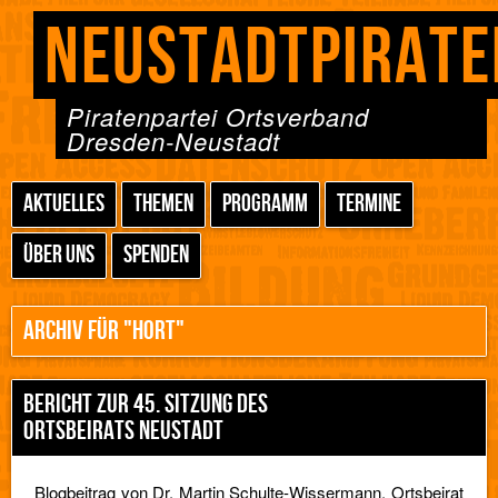
NEUSTADTPIRATE
Piratenpartei Ortsverband
Dresden-Neustadt
AKTUELLES
THEMEN
PROGRAMM
TERMINE
ÜBER UNS
SPENDEN
ARCHIV FÜR "HORT"
BERICHT ZUR 45. SITZUNG DES
ORTSBEIRATS NEUSTADT
Blogbeitrag von Dr. Martin Schulte-Wissermann, Ortsbeirat