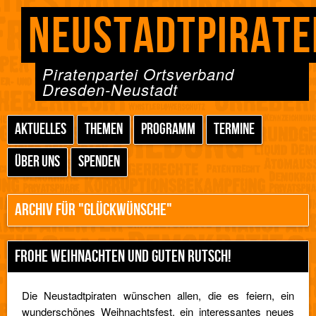
NEUSTADTPIRATE
Piratenpartei Ortsverband
Dresden-Neustadt
AKTUELLES
THEMEN
PROGRAMM
TERMINE
ÜBER UNS
SPENDEN
ARCHIV FÜR "GLÜCKWÜNSCHE"
FROHE WEIHNACHTEN UND GUTEN RUTSCH!
Die Neustadtpiraten wünschen allen, die es feiern, ein
wunderschönes Weihnachtsfest, ein interessantes neues