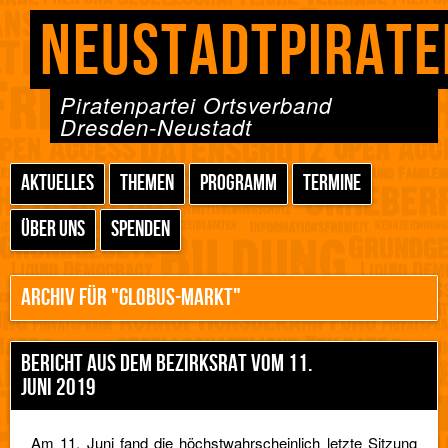
NEUSTADTPIRATE
Piratenpartei Ortsverband
Dresden-Neustadt
AKTUELLES
THEMEN
PROGRAMM
TERMINE
ÜBER UNS
SPENDEN
ARCHIV FÜR "GLOBUS-MARKT"
BERICHT AUS DEM BEZIRKSRAT VOM 11.
JUNI 2019
Am 11. Juni fand die höchstwahrscheinlich letzte Sitzung