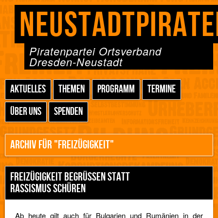
NEUSTADTPIRATE
Piratenpartei Ortsverband
Dresden-Neustadt
AKTUELLES
THEMEN
PROGRAMM
TERMINE
ÜBER UNS
SPENDEN
ARCHIV FÜR "FREIZÜGIGKEIT"
FREIZÜGIGKEIT BEGRÜSSEN STATT R
ASSISMUS SCHÜREN
Ab heute gilt auch für Bulgarien und Rumänien in der