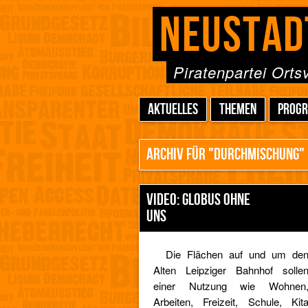
NEUSTAD
Piratenpartei Ort
AKTUELLES
THEMEN
PROG
ARCHIV FÜR "DURCHMISCHUNG"
VIDEO: GLOBUS OHNE
UNS
Die Flächen auf und um de
Alten Leipziger Bahnhof solle
einer Nutzung wie Wohnen
Arbeiten, Freizeit, Schule, Kit