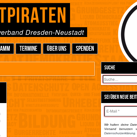
TPIRATEN
sverband Dresden-Neustadt
RAMM
TERMINE
ÜBER UNS
SPENDEN
SUCHE
Suchen
SEI ÜBER NEUE BEI
n
n
Wir halten deine Daten
,
Versand benutzen w
a
Datenschutzerklärung.