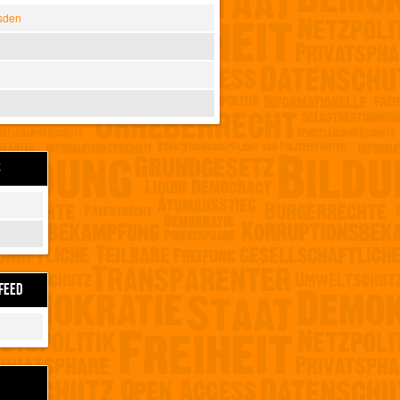
sden
S
FEED