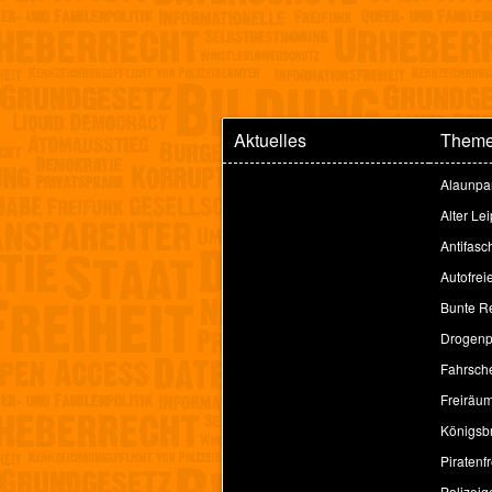
Aktuelles
Them
Alaunpa
Alter Le
Antifasc
Autofrei
Bunte Re
Drogenpo
Fahrsche
Freiräu
Königsbr
Piratenfr
Polizeig