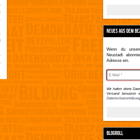
e
g
t
)
NEUES AUS DEM BE
n
d
Wenn du unsere
e
Neustadt abonnie
Adresse ein.
n
Wir halten deine Daten
Versand benutzen w
Datenschutzerklärung
BLOGROLL