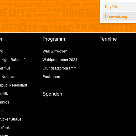
PayPal
Überweisung
en
Programm
Termine
rk
Was wir wollen!
ipziger Bahnhof
Wahlprogramm 2024
hismus
Grundsatzprogramm
e Neustadt
Positionen
publik Neustadt
Spenden
litik
inlos
me
ücker Straße
eifunk
esetz