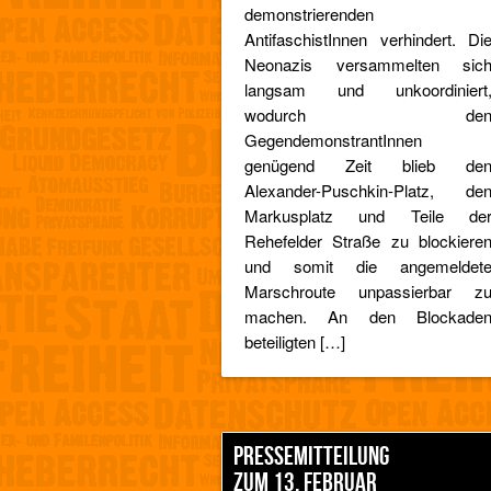
demonstrierenden
AntifaschistInnen verhindert. Di
Neonazis versammelten sic
langsam und unkoordiniert
wodurch de
GegendemonstrantInnen
genügend Zeit blieb de
Alexander-Puschkin-Platz, de
Markusplatz und Teile de
Rehefelder Straße zu blockiere
und somit die angemeldet
Marschroute unpassierbar z
machen. An den Blockade
beteiligten […]
PRESSEMITTEILUNG
ZUM 13. FEBRUAR