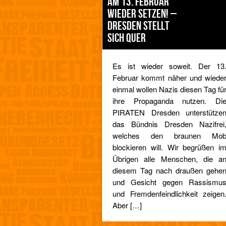
AM 13. FEBRUAR
WIEDER SETZEN! –
DRESDEN STELLT
SICH QUER
Es ist wieder soweit. Der 13
Februar kommt näher und wiede
einmal wollen Nazis diesen Tag fü
ihre Propaganda nutzen. Di
PIRATEN Dresden unterstütze
das Bündnis Dresden Nazifrei
welches den braunen Mo
blockieren will. Wir begrüßen i
Übrigen alle Menschen, die a
diesem Tag nach draußen gehe
und Gesicht gegen Rassismu
und Fremdenfeindlichkeit zeigen
Aber […]