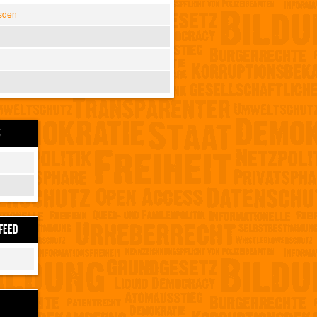
sden
S
FEED