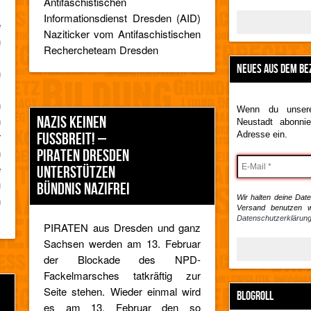
Antifaschistischen
Informationsdienst Dresden (AID)
e
Naziticker vom Antifaschistischen
h
Rechercheteam Dresden
,
NEUES AUS DEM BE
n
n
Wenn du unsere
NAZIS KEINEN
n
Neustadt abonnie
r
FUSSBREIT! – P
Adresse ein.
n
IRATEN DRESDEN U
e
NTERSTÜTZEN B
u
ÜNDNIS NAZIFREI
n
Wir halten deine Daten
Versand benutzen w
Datenschutzerklärung
PIRATEN aus Dresden und ganz
Sachsen werden am 13. Februar
der Blockade des NPD-
Fackelmarsches tatkräftig zur
Seite stehen. Wieder einmal wird
BLOGROLL
es am 13. Februar den so