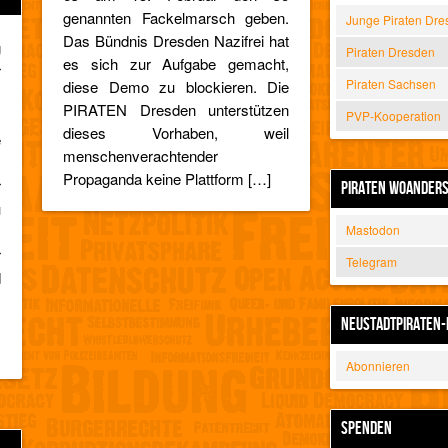
genannten Fackelmarsch geben.
Junge Piraten Dre
Das Bündnis Dresden Nazifrei hat
g
Piraten Dresden
es sich zur Aufgabe gemacht,
r
Piraten Sachsen
diese Demo zu blockieren. Die
.
PIRATEN Dresden unterstützen
.
PVP-Kooperation
dieses Vorhaben, weil
e
menschenverachtender
,
Propaganda keine Plattform […]
r
PIRATEN WOANDER
u
,
Mastodon
r
Telegram
d
s
m
NEUSTADTPIRATEN-
Abonnieren
SPENDEN