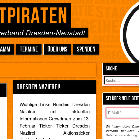
TPIRATEN
sverband Dresden-Neustadt
RAMM
TERMINE
ÜBER UNS
SPENDEN
SUCHE
Suchen
DRESDEN NAZIFREI!
SEI ÜBER NEUE BEI
Wichtige Links Bündnis Dresden
g
Nazifrei mit aktuellen
r
Informationen Crowdmap zum 13.
e
Februar Ticker Ticker Dresden
Wir halten deine Daten
h
Versand benutzen w
Nazifrei Aktionsticker
d
Datenschutzerklärung.