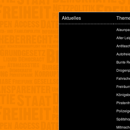
Aktuelles
Them
Alaunpa
Alter Le
Antifasc
Autofrei
Bunte Re
Drogenpo
Fahrsche
Freiräu
Königsbr
Piratenfr
Polizeig
Spätsho
Mitmach