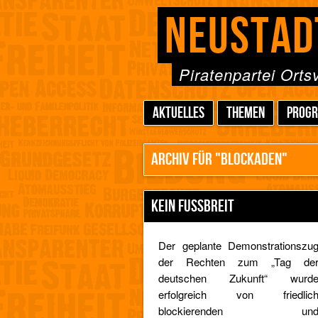
NEUSTAD
Piratenpartei Ort
AKTUELLES
THEMEN
PROG
ARCHIV FÜR "BLOCKADEN"
KEIN FUSSBREIT
Der geplante Demonstrationszu
der Rechten zum „Tag de
deutschen Zukunft“ wurd
erfolgreich von friedlic
blockierenden un