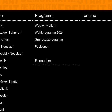
en
Programm
Termine
rk
Was wir wollen!
ipziger Bahnhof
Wahlprogramm 2024
hismus
Grundsatzprogramm
e Neustadt
Positionen
publik Neustadt
Spenden
litik
inlos
me
ücker Straße
eifunk
esetz
ps
en!