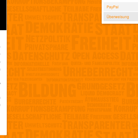
PayPal
Überweisung
.
r
r
e
n
,
b
m
n
n
s
.