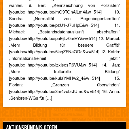
wählen. 9. Ben: „Kennzeichnung von Polizisten“
[youtube=http://youtu.be/mO9TOnAiLm4&w=514] 10.
Sandra: „Normalität von Regenbogenfamilien“
[youtube=http://youtu.be/pzU1-J7uHpE&w=514] 11.
Michael: „Bestandsdatenauskunft abschaffen!“
[youtube=http://youtu.be/paEjLz0arEY&w=514] 12. Marcel:
„Mehr Bildung für bessere Graffiti“
[youtube=http://youtu.be/6laqZFNaODc&w=514] 13. Katrin:
„Informationsfreiheit jetzt!“
[youtube=http://youtu.be/lzxlsosR6VU&w=514] 14. Jan:
„Mehr kulturelle Bildung“
[youtube=http://youtu.be/kuIaYMHw2_4&w=514] 15.
Florian: „Grenzen überwinden“
[youtube=http://youtu.be/3m4vcbrJUmc&w=514] 16. Anna:
„Senioren-WGs für […]
AKTIONSBÜNDNIS GEGEN