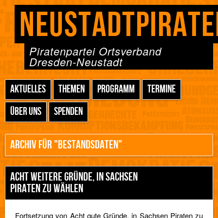
NEUSTADTPIRATE
Piratenpartei Ortsverband
Dresden-Neustadt
AKTUELLES
THEMEN
PROGRAMM
TERMINE
ÜBER UNS
SPENDEN
ARCHIV FÜR "BESTANDSDATEN"
ACHT WEITERE GRÜNDE, IN SACHSEN
PIRATEN ZU WÄHLEN
Fortsetzung von Acht gute Gründe, in Sachsen Piraten zu