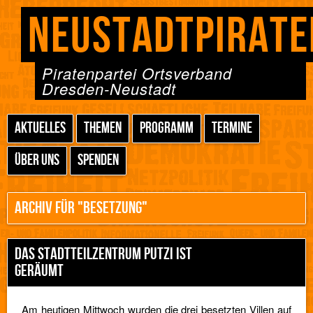
NEUSTADTPIRATE
Piratenpartei Ortsverband
Dresden-Neustadt
AKTUELLES
THEMEN
PROGRAMM
TERMINE
ÜBER UNS
SPENDEN
ARCHIV FÜR "BESETZUNG"
DAS STADTTEILZENTRUM PUTZI IST
GERÄUMT
Am heutigen Mittwoch wurden die drei besetzten Villen auf