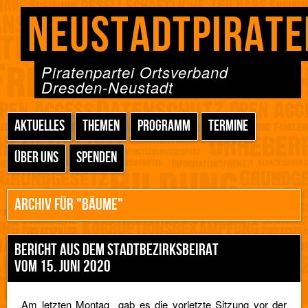
NEUSTADTPIRATE
Piratenpartei Ortsverband
Dresden-Neustadt
AKTUELLES
THEMEN
PROGRAMM
TERMINE
ÜBER UNS
SPENDEN
ARCHIV FÜR "BÄUME"
BERICHT AUS DEM STADTBEZIRKSBEIRAT
VOM 15. JUNI 2020
Am letzten Montag gab es die vorletzte Sitzung vor der