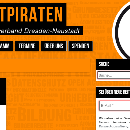
TPIRATEN
sverband Dresden-Neustadt
RAMM
TERMINE
ÜBER UNS
SPENDEN
SUCHE
Suchen
SEI ÜBER NEUE BEI
g
Wir halten deine Daten
s
Versand benutzen w
s
Datenschutzerklärung.