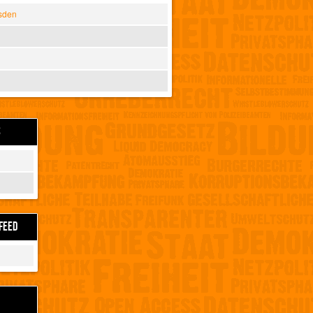
sden
S
FEED