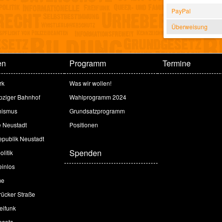
PayPal
Überweisung
en
Programm
Termine
rk
Was wir wollen!
ipziger Bahnhof
Wahlprogramm 2024
hismus
Grundsatzprogramm
e Neustadt
Positionen
publik Neustadt
Spenden
litik
inlos
me
ücker Straße
eifunk
esetz