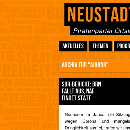
NEUSTAD
Piratenpartei Ort
AKTUELLES
THEMEN
PROG
ARCHIV FÜR "AIRBNB"
SBR-BERICHT: BRN
FÄLLT AUS, NAF
FINDET STATT
Nachdem im Januar die Sitzun
wegen Corona und mangel
Dringlichkeit ausfiel, trafen wir un