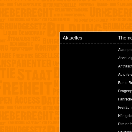
Aktuelles
Them
Alaunpa
Alter Le
Antifasc
Autofrei
Bunte Re
Drogenpo
Fahrsche
Freiräu
Königsbr
Piratenfr
Polizeig