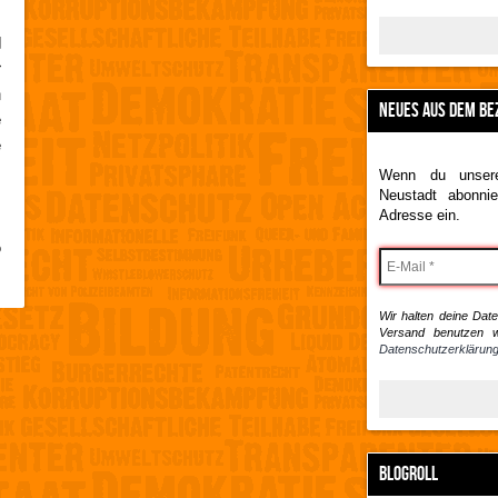
.
d
r
n
NEUES AUS DEM BE
e
e
s
Wenn du unsere
m
Neustadt abonnie
Adresse ein.
s
o
Wir halten deine Daten
Versand benutzen w
Datenschutzerklärung
BLOGROLL